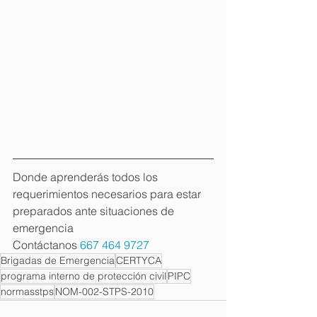
Donde aprenderás todos los 
Your 14 days trial has
requerimientos necesarios para estar 
expired.
preparados ante situaciones de 
emergencia 
The trial's over, but the show must go
on! 🎬 Upgrade now to keep your web
Contáctanos 
667 464 9727
masterpiece in the spotlight.
Brigadas de Emergencia
CERTYCA
programa interno de protección civil
PIPC
normasstps
NOM-002-STPS-2010