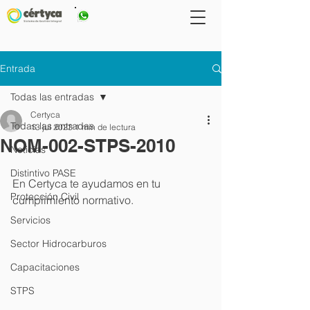
667 2647793
Entrada
Todas las entradas
Certyca
Todas las entradas
13 jul 2023
1 min de lectura
NOM-002-STPS-2010
Noticias
Distintivo PASE
En Certyca te ayudamos en tu 
Protección Civil
cumplimiento normativo. 
Servicios
Sector Hidrocarburos
Capacitaciones
Powered by
STPS
InnoTech Apps