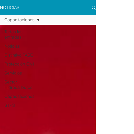
NOTICIAS
Capacitaciones
Todas las
entradas
Noticias
Distintivo PASE
Protección Civil
Servicios
Sector
Hidrocarburos
Capacitaciones
STPS