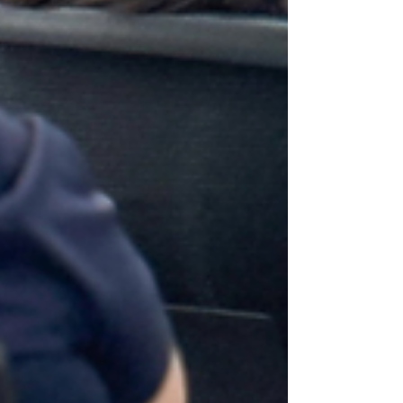
Your 14 days trial has
expired.
The trial's over, but the show must go
on! 🎬 Upgrade now to keep your web
masterpiece in the spotlight.