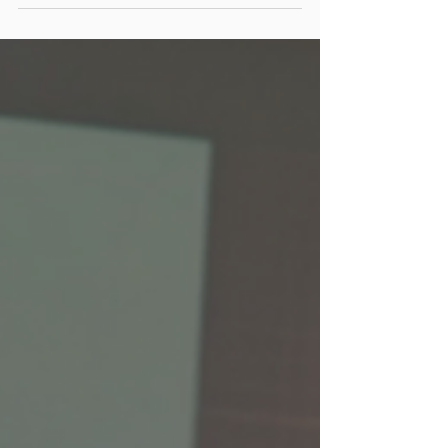
en Instituto María
Montessori
Derivado de los acontecimientos que
se han suscitado en nuestra ciudad, es
fundamental implementar medidas de
seguridad en materia de...