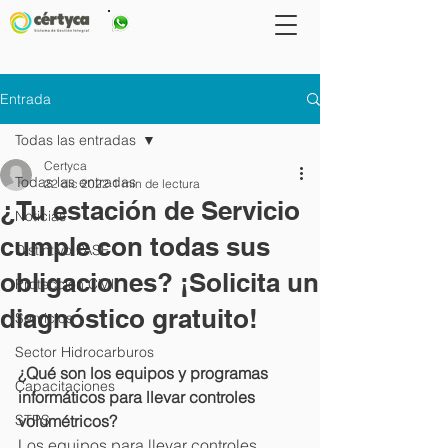
667 2647793
Entrada
Todas las entradas
Certyca
Todas las entradas
22 dic 2022
1 min de lectura
¿Tu estación de Servicio
Noticias
cumple con todas sus
Distintivo PASE
obligaciones? ¡Solicita un
Protección Civil
diagnóstico gratuito!
Servicios
Sector Hidrocarburos
¿Qué son los equipos y programas 
Capacitaciones
informáticos para llevar controles 
STPS
volumétricos?
Los equipos para llevar controles 