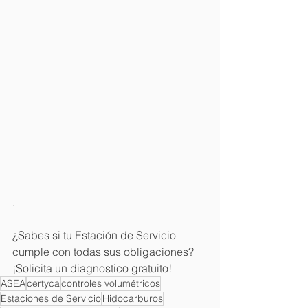
Your 14 days trial has
expired.
The trial's over, but the show must go
on! 🎬 Upgrade now to keep your web
masterpiece in the spotlight.
.
¿Sabes si tu Estación de Servicio 
cumple con todas sus obligaciones? 
¡Solicita un diagnostico gratuito!
ASEA
certyca
controles volumétricos
Estaciones de Servicio
Hidocarburos