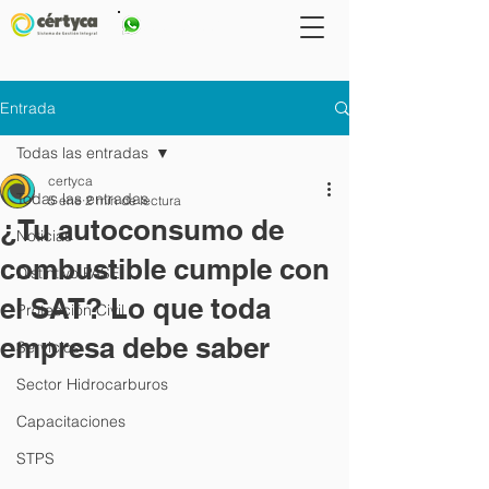
667 2647793
Entrada
Todas las entradas
certyca
Todas las entradas
5 ene
2 min de lectura
¿Tu autoconsumo de
Noticias
combustible cumple con
Distintivo PASE
el SAT? Lo que toda
Protección Civil
empresa debe saber
Servicios
Sector Hidrocarburos
Capacitaciones
STPS