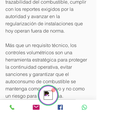
trazabilidad del combustible, cumplir 
con los reportes exigidos por la 
autoridad y avanzar en la 
regularización de instalaciones que 
hoy operan fuera de norma.
Más que un requisito técnico, los 
controles volumétricos son una 
herramienta estratégica para proteger 
la continuidad operativa, evitar 
Contáctanos
Online
sanciones y garantizar que el 
autoconsumo de combustible se 
mantenga como un activo y no como 
un riesgo para la empresa.
Certificación de controles volumétricos
#controlesvolumétricos #sat #sectorhidrocarburos #gasolinerasenmexico
Servicio de Administración Tributaria (SAT).
Anexos 30 y 31.
75714 litros mensuales
reportes mensuales de volúmenes