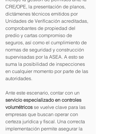
CRE/OPE, la presentación de planos, 
dictámenes técnicos emitidos por 
Your 14 days trial has
Unidades de Verificación acreditadas, 
expired.
comprobantes de propiedad del 
predio y cartas compromiso de 
The trial's over, but the show must go
on! 🎬 Upgrade now to keep your web
seguros, así como el cumplimiento de 
masterpiece in the spotlight.
normas de seguridad y construcción 
supervisadas por la ASEA. A esto se 
suma la posibilidad de inspecciones 
en cualquier momento por parte de las 
autoridades.
Ante este escenario, contar con un 
servicio especializado en controles 
volumétricos
 se vuelve clave para las 
empresas que buscan operar con 
certeza jurídica y fiscal. Una correcta 
implementación permite asegurar la 