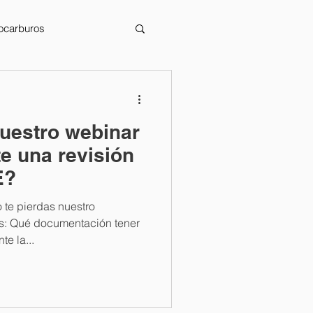
rocarburos
nuestro webinar
e una revisión
E?
o te pierdas nuestro
: Qué documentación tener
e la...