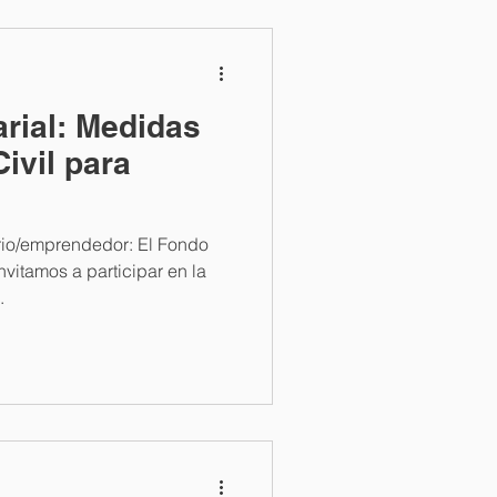
rial: Medidas
ivil para
io/emprendedor: El Fondo
invitamos a participar en la
.
Powered by
InnoTech Apps