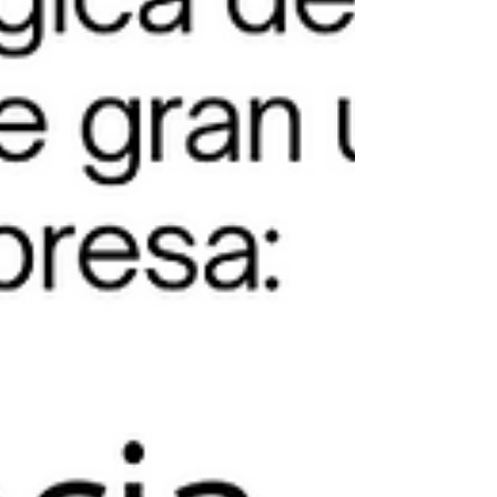
Your 14 days trial has
expired.
The trial's over, but the show must go
on! 🎬 Upgrade now to keep your web