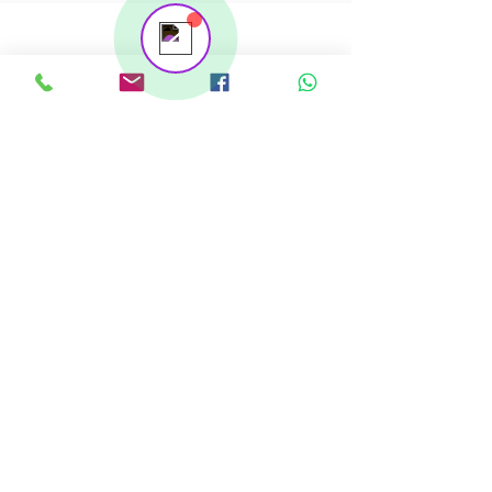
Atención estimado
empresario/emprendedor: El Fondo
María e Isabel y Certyca, te invitamos a
participar en la Primera Charla
Empresarial...