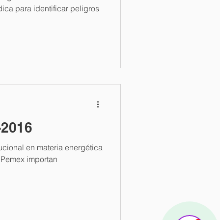
ica para identificar peligros
Powered by
InnoTech Apps
Your 14 days trial has expired.
-2016
The trial's over, but the show must go on! 🎬
Upgrade now to keep your web masterpiece in
the spotlight.
tucional en materia energética
a Pemex importan
.
Contáctanos
Online