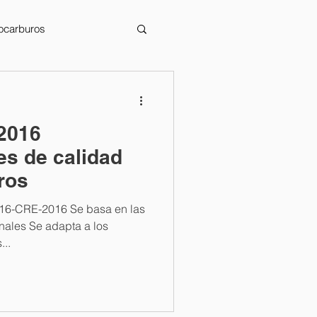
rocarburos
2016
es de calidad
eros
016-CRE-2016 Se basa en las
pta a los
...