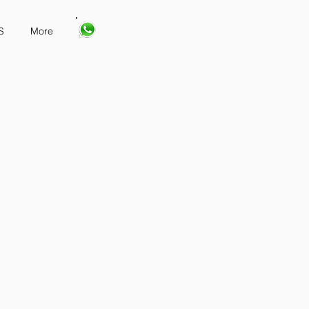
667 2156335
S
More