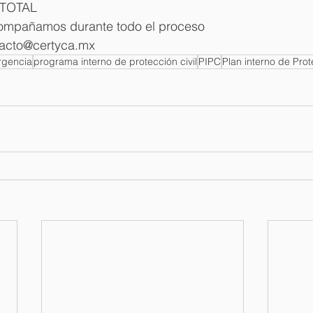
o TOTAL
compañamos durante todo el proceso
tacto@certyca.mx
rgencia
programa interno de protección civil
PIPC
Plan interno de Prot