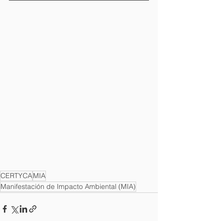
Your 14 days trial has
expired.
The trial's over, but the show must go
on! 🎬 Upgrade now to keep your web
masterpiece in the spotlight.
CERTYCA
MIA
Manifestación de Impacto Ambiental (MIA)