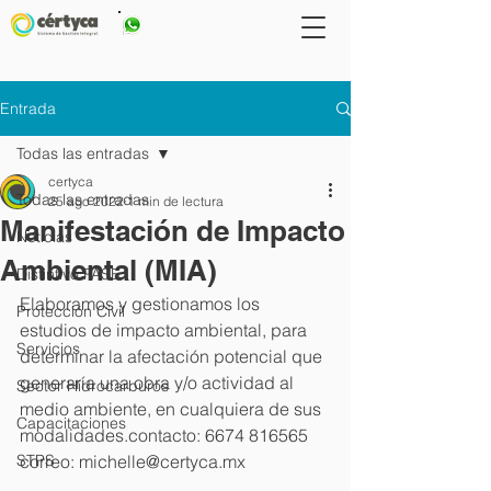
667 2647793
Entrada
Todas las entradas
certyca
Todas las entradas
25 ago 2022
1 min de lectura
Manifestación de Impacto
Noticias
Ambiental (MIA)
Distintivo PASE
Elaboramos y gestionamos los 
Protección Civil
estudios de impacto ambiental, para 
Servicios
determinar la afectación potencial que 
generaría una obra y/o actividad al 
Sector Hidrocarburos
medio ambiente, en cualquiera de sus 
Capacitaciones
modalidades.contacto: 6674 816565 
Powered by
InnoTech Apps
STPS
correo: michelle@certyca.mx